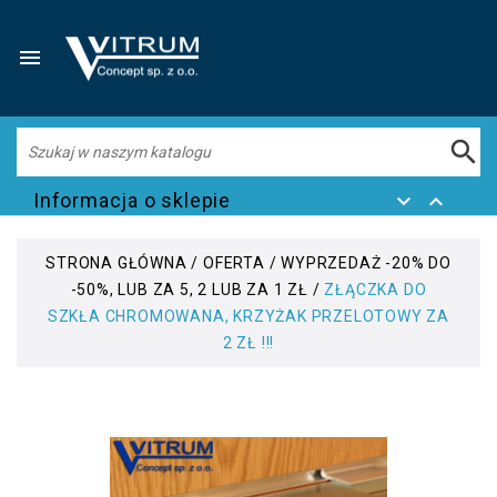


Informacja o sklepie


STRONA GŁÓWNA
OFERTA
WYPRZEDAŻ -20% DO
-50%, LUB ZA 5, 2 LUB ZA 1 ZŁ
ZŁĄCZKA DO
SZKŁA CHROMOWANA, KRZYŻAK PRZELOTOWY ZA
2 ZŁ !!!