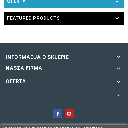

OFERTA

FEATURED PRODUCTS

INFORMACJA O SKLEPIE
NASZA FIRMA

OFERTA


KOPIOWANIE MATERIAŁÓW ZAWARTYCH W SERWISIE BEZ