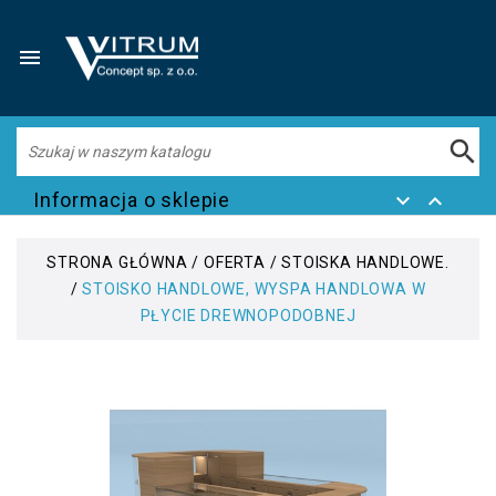


Informacja o sklepie


STRONA GŁÓWNA
OFERTA
STOISKA HANDLOWE.
STOISKO HANDLOWE, WYSPA HANDLOWA W
PŁYCIE DREWNOPODOBNEJ