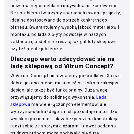
uniwersalnego mebla na indywidualne zamówienie.
Bez problemu tworzymy spersonalizowane projekty,
idealne dostosowane do potrzeb konkretnego
biznesu. Gwarantujemy wysoką jakość materiałów i
montażu, bo lada z płyty powstaje w naszych
zakładach, podobnie zresztą jak
gabloty sklepowe
,
czy też
meble jubilerskie
.
Dlaczego warto zdecydować się na
ladę sklepową od Vitrum Concept?
W Vitrum Concept nie uznajemy półśrodków. Dla nas
dobrej jakości mebel musi mieć nie tylko atrakcyjny
design, ale także być funkcjonalny. Dużą wagę
przywiązujemy do solidnego wykonania.
Lada
sklepowa
ma wiele łączonych elementów, ale
wytrzymałość każdego z nich pozostaje na bardzo
wysokim poziomie. Tak zabezpieczona konstrukcja
radzi sobie ze sporymi ciężarami i nawet poddana
trudnym próbom może pochwalić się dużą