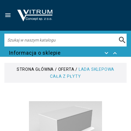


Informacja o sklepie


STRONA GŁÓWNA
OFERTA
LADA SKLEPOWA
CAŁA Z PŁYTY