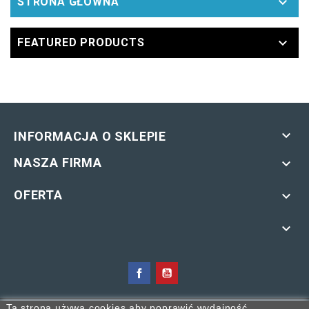

STRONA GŁÓWNA

FEATURED PRODUCTS

INFORMACJA O SKLEPIE
NASZA FIRMA

OFERTA


KOPIOWANIE MATERIAŁÓW ZAWARTYCH W SERWISIE BEZ
Ta strona używa cookies aby poprawić wydajność