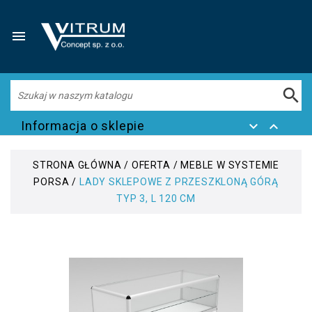


Informacja o sklepie


STRONA GŁÓWNA
OFERTA
MEBLE W SYSTEMIE
PORSA
LADY SKLEPOWE Z PRZESZKLONĄ GÓRĄ
TYP 3, L 120 CM