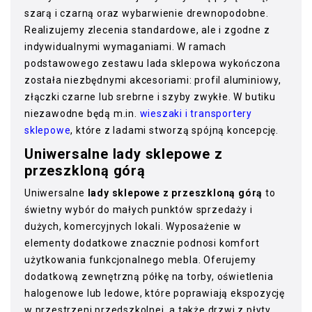
szarą i czarną oraz wybarwienie drewnopodobne.
Realizujemy zlecenia standardowe, ale i zgodne z
indywidualnymi wymaganiami. W ramach
podstawowego zestawu lada sklepowa wykończona
została niezbędnymi akcesoriami: profil aluminiowy,
złączki czarne lub srebrne i szyby zwykłe. W butiku
niezawodne będą m.in.
wieszaki i transportery
sklepowe
, które z ladami stworzą spójną koncepcję.
Uniwersalne lady sklepowe z
przeszkloną górą
Uniwersalne
lady sklepowe z przeszkloną górą
to
świetny wybór do małych punktów sprzedaży i
dużych, komercyjnych lokali. Wyposażenie w
elementy dodatkowe znacznie podnosi komfort
użytkowania funkcjonalnego mebla. Oferujemy
dodatkową zewnętrzną półkę na torby, oświetlenia
halogenowe lub ledowe, które poprawiają ekspozycję
w przestrzeni przedszkolnej, a także drzwi z płyty