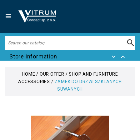


Store information


HOME
OUR OFFER
SHOP AND FURNITURE
ACCESSORIES
ZAMEK DO DRZWI SZKLANYCH
SUWANYCH