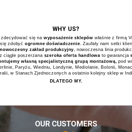
WHY US?
 zdecydować się na 
wyposażenie sklepów
 właśnie z firmą 
się zdobyć 
ogromne doświadczenie
. Zaufały nam setki klien
 nowoczesny zakład produkcyjny
, nowoczesna linia produkc
az ciągle poszerzana 
szeroka oferta handlowa
 to gwarancja 
ntujemy własną specjalistyczną grupą montażową, 
pod w
linie, Paryżu, Wiedniu, Londynie, Mediolanie, Bolonii, Monac
ralii, w Stanach Zjednoczonych a ostatnio kolejny sklep w Ind
DLATEGO MY.
OUR CUSTOMERS