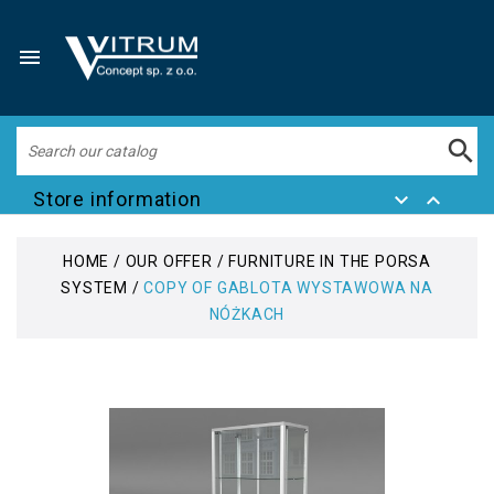


Store information


HOME
OUR OFFER
FURNITURE IN THE PORSA
SYSTEM
COPY OF GABLOTA WYSTAWOWA NA
NÓŻKACH