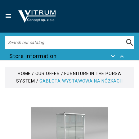


Store information


HOME
OUR OFFER
FURNITURE IN THE PORSA
SYSTEM
GABLOTA WYSTAWOWA NA NÓŻKACH