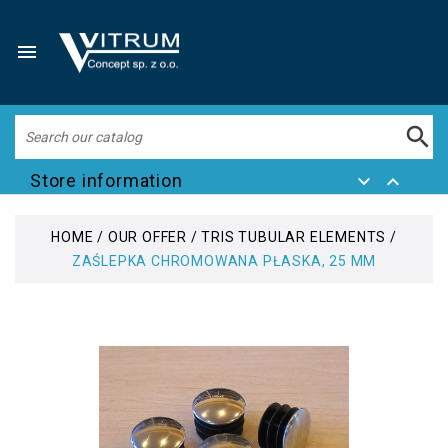


Store information


HOME
OUR OFFER
TRIS TUBULAR ELEMENTS
ZAŚLEPKA CHROMOWANA PŁASKA, 25 MM