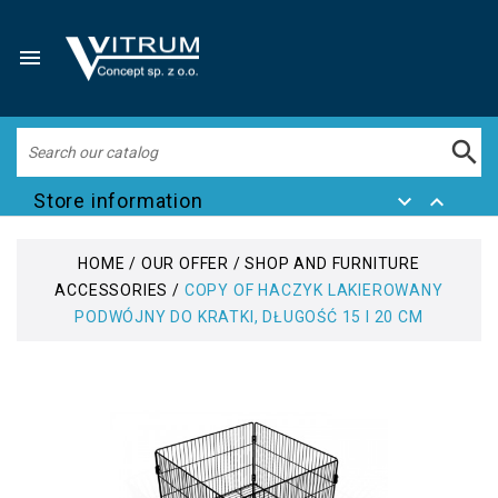


Store information


HOME
OUR OFFER
SHOP AND FURNITURE
ACCESSORIES
COPY OF HACZYK LAKIEROWANY
PODWÓJNY DO KRATKI, DŁUGOŚĆ 15 I 20 CM