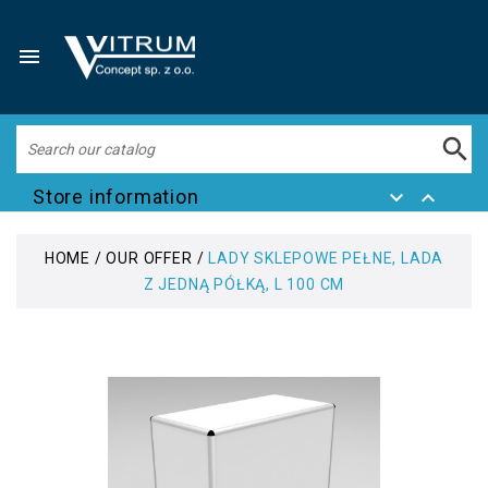


Store information


HOME
OUR OFFER
LADY SKLEPOWE PEŁNE, LADA
Z JEDNĄ PÓŁKĄ, L 100 CM