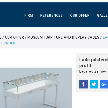
FIRM
REFERENCES
OUR OFFER
GALLE
E
OUR OFFER
MUSEUM FURNITURE AND DISPLAY CASES
LA
 Z PROFILI
Lada jubilers
profili
Lada wg zamówie