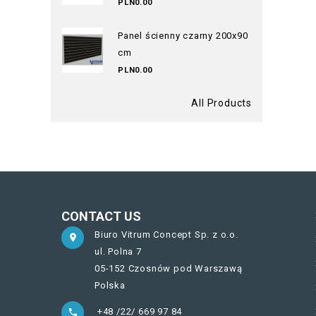
PLN0.00
Panel ścienny czarny 200x90
cm
PLN0.00
All Products
CONTACT US
Biuro Vitrum Concept Sp. z o.o.

ul. Polna 7
05-152 Czosnów pod Warszawą
Polska
+48 /22/ 669 97 84
