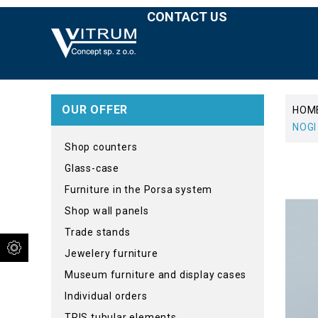
CONTACT US
OUR OFFER
HOM
NOGI
Shop counters
Glass-case
Furniture in the Porsa system
Shop wall panels
Trade stands
Jewelery furniture
Museum furniture and display cases
Individual orders
TRIS tubular elements