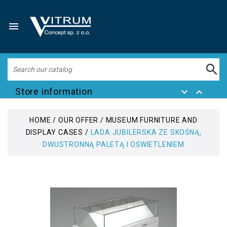


Store information


HOME
OUR OFFER
MUSEUM FURNITURE AND
DISPLAY CASES
LADA JUBILERSKA ZE SKOŚNĄ,
DWUSTRONNĄ PALETĄ I OŚWIETLENIEM