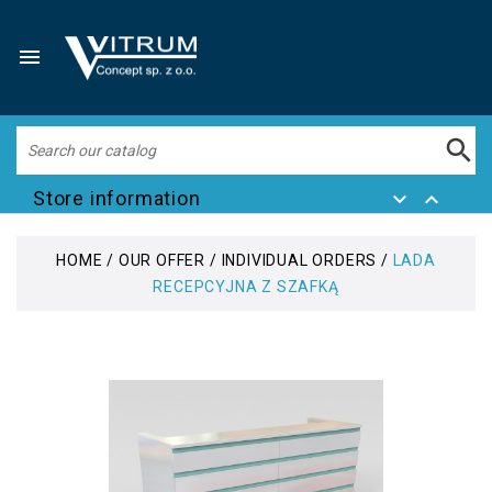


Store information


HOME
OUR OFFER
INDIVIDUAL ORDERS
LADA
RECEPCYJNA Z SZAFKĄ