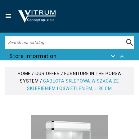


Store information


HOME
OUR OFFER
FURNITURE IN THE PORSA
SYSTEM
GABLOTA SKLEPOWA WISZĄCA ZE
SKLEPIENIEM I OŚWIETLENIEM, L 80 CM