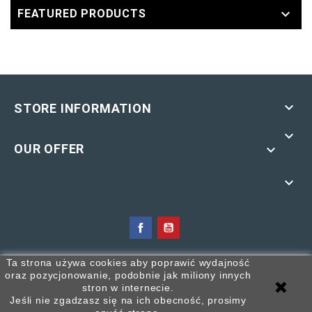

FEATURED PRODUCTS

STORE INFORMATION

OUR OFFER


COPYING OF THE MATERIALS CONTAINED ON THE SITE WITHOUT
Ta strona używa cookies aby poprawić wydajność
oraz pozycjonowanie, podobnie jak miliony innych
THE AUTHOR'S PERMISSION - PROHIBITED!
stron w internecie.
Jeśli nie zgadzasz się na ich obecność, prosimy
© 2026 - Ecommerce software by PrestaShop™