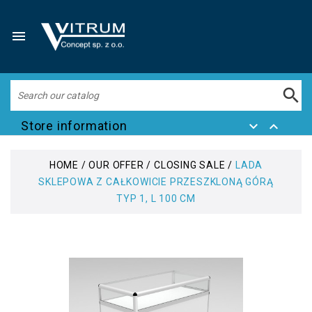


Store information


HOME
OUR OFFER
CLOSING SALE
LADA
SKLEPOWA Z CAŁKOWICIE PRZESZKLONĄ GÓRĄ
TYP 1, L 100 CM