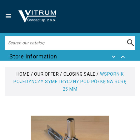


Store information


HOME
OUR OFFER
CLOSING SALE
WSPORNIK
POJEDYNCZY SYMETRYCZNY POD PÓŁKĘ NA RURĘ
25 MM