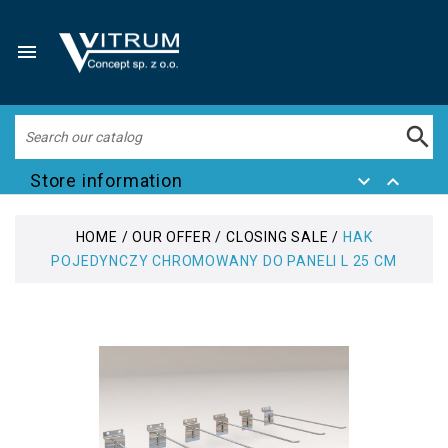


Store information


HOME
OUR OFFER
CLOSING SALE
HAK
POJEDYNCZY CHROMOWANY DO PANELI L 25 CM