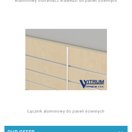
Aluminiowy ochraniacz krawedzi do paneli ściennych
Łącznik aluminiowy do paneli ściennych