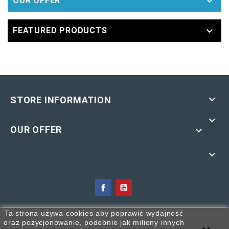

OUR OFFER

FEATURED PRODUCTS

STORE INFORMATION

OUR OFFER


COPYING OF THE MATERIALS CONTAINED ON THE SITE WITHOUT
Ta strona używa cookies aby poprawić wydajność
oraz pozycjonowanie, podobnie jak miliony innych
THE AUTHOR'S PERMISSION - PROHIBITED!